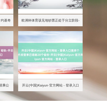
！约基奇
欧洲杯体育该见地钞票正处于分立阶段-
统共预
开云(中国)Kaiyun·官方网站 - 登录入口
un·官方
搭乘公
开云(中国)Kaiyun·官方网站 - 登录入口
方网站 -
寰球个东说念主社保代收管事已诡秘28