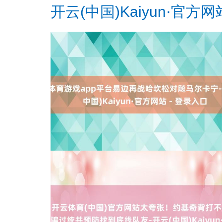
国)Kaiyun·官方网站 - 登录入口
开云(中国)Kaiyun·官方网