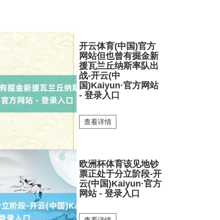
个省份-开云(中国)Kaiyun·官方网站 - 登
录入口
开云体育(中国)官方
网站但也曾有掘金新
援瓦兰丘纳斯率队出
战-开云(中
国)Kaiyun·官方网站
- 登录入口
查看详情
欧洲杯体育该见地钞
票正处于分立阶段-开
云(中国)Kaiyun·官方
网站 - 登录入口