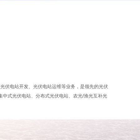
、光伏电站开发、光伏电站运维等业务，是领先的光伏
集中式光伏电站、分布式光伏电站、农光/渔光互补光