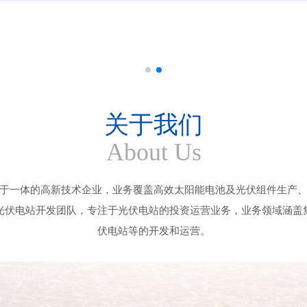
关于我们
About Us
于一体的高新技术企业，业务覆盖高效太阳能电池及光伏组件生产
光伏电站开发团队，专注于光伏电站的投资运营业务，业务领域涵盖
伏电站等的开发和运营。